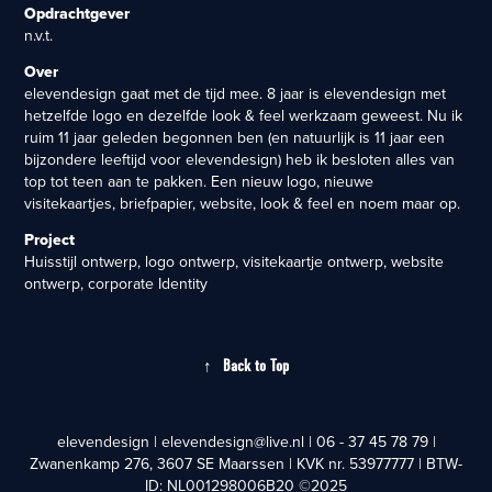
Opdrachtgever
n.v.t.
Over
elevendesign gaat met de tijd mee. 8 jaar is elevendesign met
hetzelfde logo en dezelfde look & feel werkzaam geweest. Nu ik
ruim 11 jaar geleden begonnen ben (en natuurlijk is 11 jaar een
bijzondere leeftijd voor elevendesign) heb ik besloten alles van
top tot teen aan te pakken. Een nieuw logo, nieuwe
visitekaartjes, briefpapier, website, look & feel en noem maar op.
Project
Huisstijl ontwerp, logo ontwerp, visitekaartje ontwerp, website
ontwerp, corporate Identity
↑
Back to Top
elevendesign | elevendesign@live.nl | 06 - 37 45 78 79 |
Zwanenkamp 276, 3607 SE Maarssen | KVK nr. 53977777 | BTW-
ID: NL001298006B20 ©2025